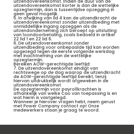
uitzendovereenkomst. Indien de duur van de
uitzendovereenkomst korter is dan de wettelijke
opzegtermijn, dan is tussentijdse opzegging in
geen geval mogelijk.
5. In afwijking van lid 4 kan de uitzendkracht de
uitzendovereenkomst zonder uitzendbeding met
onmiddellijke ingang opzeggen als de
uitzendonderneming zich beroept op uitsluiting
van loondoorbetaling, zoals bedoeld in artikel
22 lid 1 en 22 lid 6.
6. De uitzendovereenkomst zonder
uitzendbeding voor onbepaalde tijd kan worden
opgezegd tegen de eerste volgende werkdag
met inachtneming van de wettelijke
opzegtermijn.
Bereiken AOW-gerechtigde leeftijd:
7. De uitzendovereenkomst eindigt van
rechtswege op de dag waarop de uitzendkracht
de AOW-gerechtigde leeftijd bereikt, tenzij
hiervan uitdrukkelijk wordt afgeweken in de
uitzendovereenkomst
De opzegtermijn voor payrollkrachten is
afhankelijk van welke Cao van toepassing is en
wat hierin is vastgelegd.
Wanneer je hierover vragen hebt, neem gerust
met Power Company contact op! Onze
medewerkers staan je graag te woord.