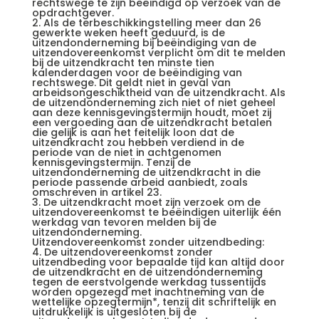
rechtswege te zijn beëindigd op verzoek van de
opdrachtgever.
2. Als de terbeschikkingstelling meer dan 26
gewerkte weken heeft geduurd, is de
uitzendonderneming bij beëindiging van de
uitzendovereenkomst verplicht om dit te melden
bij de uitzendkracht ten minste tien
kalenderdagen voor de beëindiging van
rechtswege. Dit geldt niet in geval van
arbeidsongeschiktheid van de uitzendkracht. Als
de uitzendonderneming zich niet of niet geheel
aan deze kennisgevingstermijn houdt, moet zij
een vergoeding aan de uitzendkracht betalen
die gelijk is aan het feitelijk loon dat de
uitzendkracht zou hebben verdiend in de
periode van de niet in achtgenomen
kennisgevingstermijn. Tenzij de
uitzendonderneming de uitzendkracht in die
periode passende arbeid aanbiedt, zoals
omschreven in artikel 23.
3. De uitzendkracht moet zijn verzoek om de
uitzendovereenkomst te beëindigen uiterlijk één
werkdag van tevoren melden bij de
uitzendonderneming.
Uitzendovereenkomst zonder uitzendbeding:
4. De uitzendovereenkomst zonder
uitzendbeding voor bepaalde tijd kan altijd door
de uitzendkracht en de uitzendonderneming
tegen de eerstvolgende werkdag tussentijds
worden opgezegd met inachtneming van de
wettelijke opzegtermijn*, tenzij dit schriftelijk en
uitdrukkelijk is uitgesloten bij de