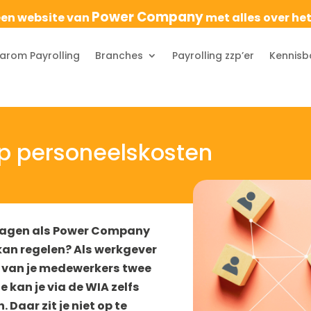
Power Company
een website van
met alles over he
rom Payrolling
Branches
Payrolling zzp’er
Kennisb
op personeelskosten
 dragen als Power Company
 kan regelen? Als werkgever
on van je medewerkers twee
e kan je via de WIA zelfs
 Daar zit je niet op te