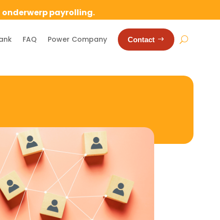
t onderwerp payrolling.
ank
FAQ
Power Company
Contact