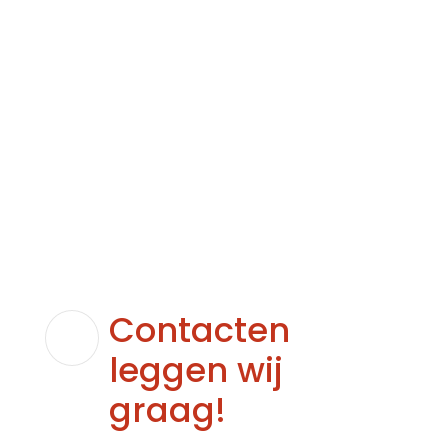
een 4.8 uit 5 sterren
beoordeel ons ook
Contacten
leggen wij
graag!