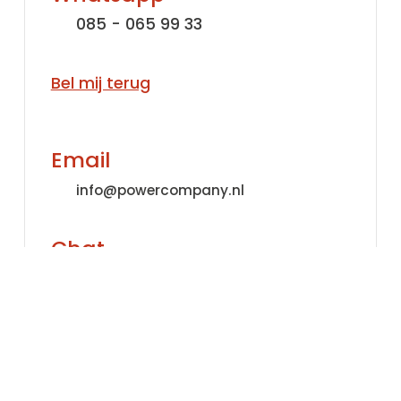
085 - 065 99 33
Bel mij terug
Email
info@powercompany.nl
Chat
Direct contact via de chat. We zitten
voor je klaar!