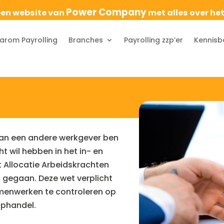
Power Company
een website van
met alles over he
rom Payrolling
Branches
Payrolling zzp’er
Kennisb
 van een andere werkgever ben
ht wil hebben in het in- en
t Allocatie Arbeidskrachten
 gegaan. Deze wet verplicht
amenwerken te controleren op
ophandel.