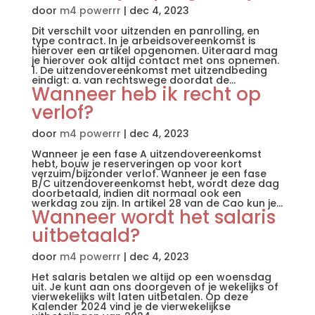
door
m4 powerrr
|
dec 4, 2023
Dit verschilt voor uitzenden en panrolling, en
type contract. In je arbeidsovereenkomst is
hierover een artikel opgenomen. Uiteraard mag
je hierover ook altijd contact met ons opnemen.
1. De uitzendovereenkomst met uitzendbeding
eindigt: a. van rechtswege doordat de...
Wanneer heb ik recht op
verlof?
door
m4 powerrr
|
dec 4, 2023
Wanneer je een fase A uitzendovereenkomst
hebt, bouw je reserveringen op voor kort
verzuim/bijzonder verlof. Wanneer je een fase
B/C uitzendovereenkomst hebt, wordt deze dag
doorbetaald, indien dit normaal ook een
werkdag zou zijn. In artikel 28 van de Cao kun je...
Wanneer wordt het salaris
uitbetaald?
door
m4 powerrr
|
dec 4, 2023
Het salaris betalen we altijd op een woensdag
uit. Je kunt aan ons doorgeven of je wekelijks of
vierwekelijks wilt laten uitbetalen. Op deze
Kalender 2024 vind je de vierwekelijkse